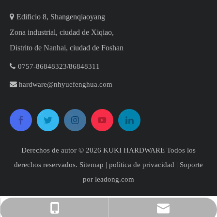

Edificio 8, Shangenqiaoyang
Zona industrial, ciudad de Xiqiao,
Distrito de Nanhai, ciudad de Foshan

0757-86848323/86848311​​​​​​

hardware@nhyuefenghua.com
Derechos de autor ©
2026
​​​​​​​ KUKI HARDWARE Todos los
derechos reservados.
Sitemap
|
política de privacidad
| Soporte
por
leadong.com
hardware@nhyuefenghua.com
+86-18123504572