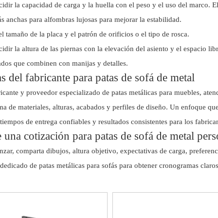
idir la capacidad de carga y la huella con el peso y el uso del marco. E
s anchas para alfombras lujosas para mejorar la estabilidad.
l tamaño de la placa y el patrón de orificios o el tipo de rosca.
dir la altura de las piernas con la elevación del asiento y el espacio lib
ados que combinen con manijas y detalles.
s del fabricante para patas de sofá de metal
cante y proveedor especializado de patas metálicas para muebles, ate
a de materiales, alturas, acabados y perfiles de diseño. Un enfoque que
 tiempos de entrega confiables y resultados consistentes para los fabri
e una cotización para patas de sofá de metal per
zar, comparta dibujos, altura objetivo, expectativas de carga, preferen
 dedicado de patas metálicas para sofás para obtener cronogramas claro