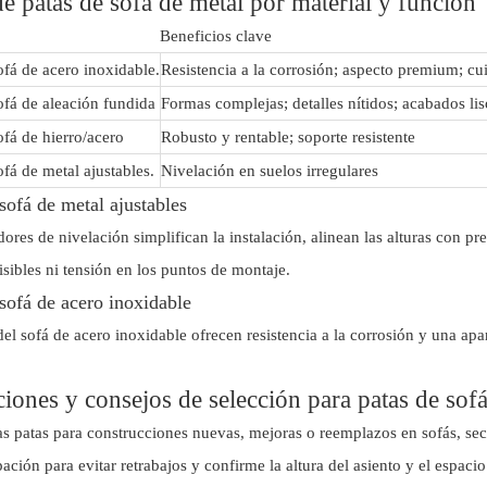
e patas de sofá de metal por material y función
Beneficios clave
ofá de acero inoxidable.
Resistencia a la corrosión; aspecto premium; cu
ofá de aleación fundida
Formas complejas; detalles nítidos; acabados lis
ofá de hierro/acero
Robusto y rentable; soporte resistente
ofá de metal ajustables.
Nivelación en suelos irregulares
sofá de metal ajustables
dores de nivelación simplifican la instalación, alinean las alturas con pr
isibles ni tensión en los puntos de montaje.
sofá de acero inoxidable
del sofá de acero inoxidable ofrecen resistencia a la corrosión y una 
iones y consejos de selección para patas de sof
tas patas para construcciones nuevas, mejoras o reemplazos en sofás, sec
pación para evitar retrabajos y confirme la altura del asiento y el espacio