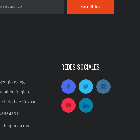
o electrónico
Suscribirse
REDES SOCIALES
ngenqiaoyang
iudad de Xiqiao,
, ciudad de Foshan
848311​​​​​​
uefenghua.com