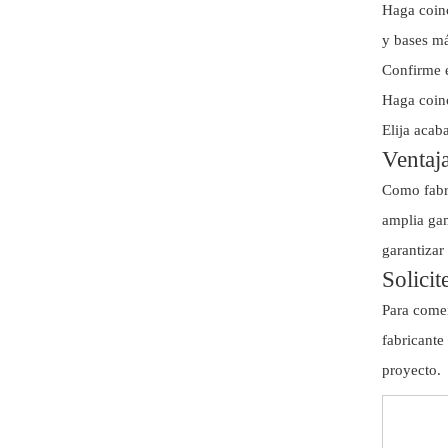
Haga coinc
y bases má
Confirme e
Haga coinci
Elija acab
Ventaja
Como fabri
amplia gam
garantizar
Solicit
Para comen
fabricante
proyecto.