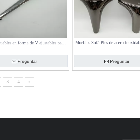
Muebles Sofá Pies de acero inoxidab
uebles en forma de V ajustables para
de gabinete de altura de altura aj
inetes de baño y mesas finales
accesorios de sofá pierna
Preguntar
Preguntar
3
4
»