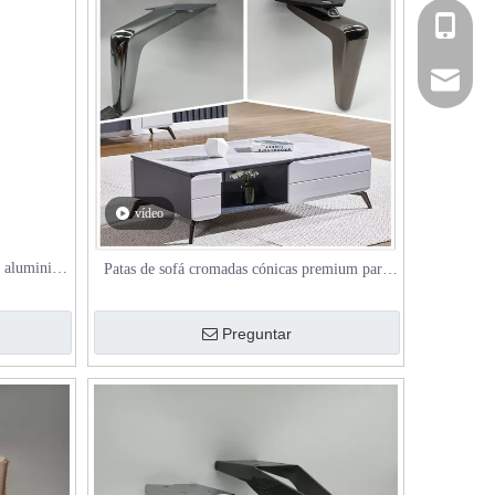
+86-181
hardwar
vídeo
e aluminio
Patas de sofá cromadas cónicas premium para
 camas y
mesa
Preguntar