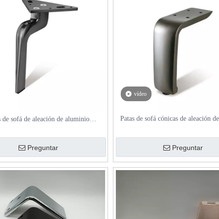
vídeo
Patas de sofá cónicas de aleación d
s de sofá de aleación de aluminio
H120 mm con pies ajustables para
zadas con placa de montaje de hierro
gabinetes
Preguntar
Preguntar