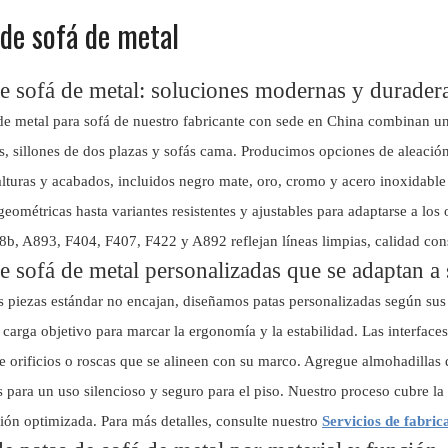
 de sofá de metal
de sofá de metal: soluciones modernas y durader
de metal para sofá de nuestro fabricante con sede en China combinan un
s, sillones de dos plazas y sofás cama. Producimos opciones de aleación
alturas y acabados, incluidos negro mate, oro, cromo y acero inoxidable 
geométricas hasta variantes resistentes y ajustables para adaptarse a lo
, A893, F404, F407, F422 y A892 reflejan líneas limpias, calidad const
e sofá de metal personalizadas que se adaptan a
 piezas estándar no encajan, diseñamos patas personalizadas según sus di
a carga objetivo para marcar la ergonomía y la estabilidad. Las interfac
e orificios o roscas que se alineen con su marco. Agregue almohadillas d
s para un uso silencioso y seguro para el piso. Nuestro proceso cubre la
ión optimizada. Para más detalles, consulte nuestro
Servicios de fabric