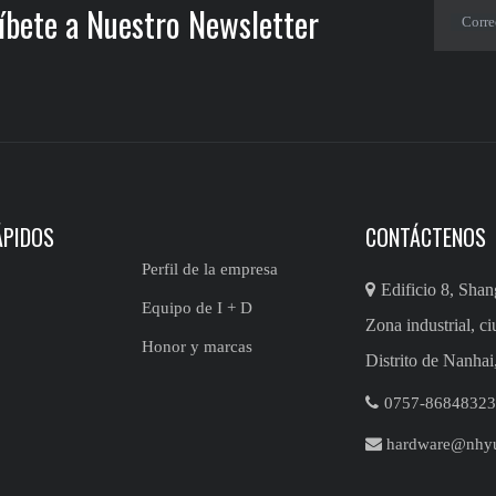
íbete a Nuestro Newsletter
Corre
ÁPIDOS
CONTÁCTENOS
Perfil de la empresa

Edificio 8, Sha
Equipo de I + D
Zona industrial, c
Honor y marcas
Distrito de Nanhai

0757-86848323/86

hardware@nhy