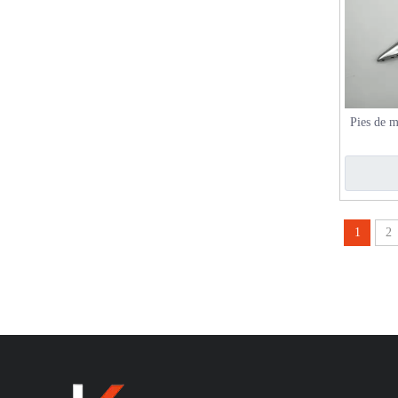
Pies de m
gab
1
2