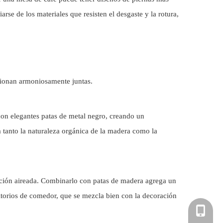
arse de los materiales que resisten el desgaste y la rotura,
cionan armoniosamente juntas.
on elegantes patas de metal negro, creando un
a tanto la naturaleza orgánica de la madera como la
ación aireada. Combinarlo con patas de madera agrega un
ritorios de comedor, que se mezcla bien con la decoración
+86-181