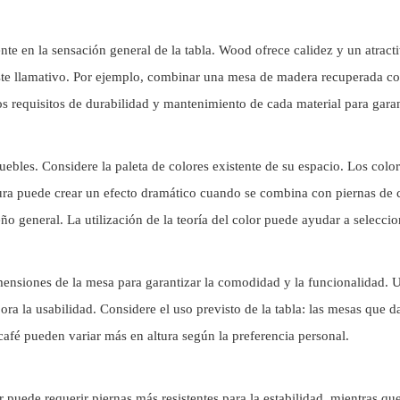
mente en la sensación general de la tabla. Wood ofrece calidez y un atrac
te llamativo. Por ejemplo, combinar una mesa de madera recuperada con
s requisitos de durabilidad y mantenimiento de cada material para garan
muebles. Considere la paleta de colores existente de su espacio. Los col
a puede crear un efecto dramático cuando se combina con piernas de col
ño general. La utilización de la teoría del color puede ayudar a selecci
imensiones de la mesa para garantizar la comodidad y la funcionalidad. 
a la usabilidad. Considere el uso previsto de la tabla: las mesas que d
fé pueden variar más en altura según la preferencia personal.
 puede requerir piernas más resistentes para la estabilidad, mientras q