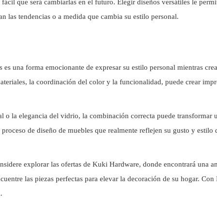
fácil que será cambiarlas en el futuro. Elegir diseños versátiles le permi
an las tendencias o a medida que cambia su estilo personal.
s es una forma emocionante de expresar su estilo personal mientras cre
materiales, la coordinación del color y la funcionalidad, puede crear im
etal o la elegancia del vidrio, la combinación correcta puede transforma
el proceso de diseño de muebles que realmente reflejen su gusto y estilo 
onsidere explorar las ofertas de Kuki Hardware, donde encontrará una am
cuentre las piezas perfectas para elevar la decoración de su hogar. Co
.