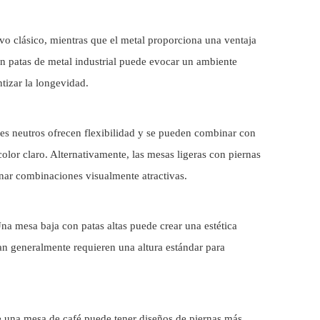
tivo clásico, mientras que el metal proporciona una ventaja
 patas de metal industrial puede evocar un ambiente
tizar la longevidad.
ores neutros ofrecen flexibilidad y se pueden combinar con
or claro. Alternativamente, las mesas ligeras con piernas
onar combinaciones visualmente atractivas.
Una mesa baja con patas altas puede crear una estética
an generalmente requieren una altura estándar para
ue una mesa de café puede tener diseños de piernas más