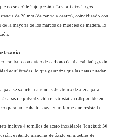
ue no se doble bajo presión. Los orificios largos
istancia de 20 mm (de centro a centro), coincidiendo con
dar de la mayoría de los marcos de muebles de madera, lo
ción.
artesanía
cero con bajo contenido de carbono de alta calidad (grado
lidad equilibradas, lo que garantiza que las patas puedan
a pata se somete a 3 rondas de chorro de arena para
 2 capas de pulverización electrostática (disponible en
anco) para un acabado suave y uniforme que resiste la
uete incluye 4 tornillos de acero inoxidable (longitud: 30
rrosión, evitando manchas de óxido en muebles de