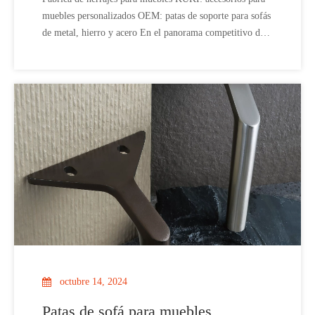
soporte para sofás de metal, hierro y
muebles personalizados OEM: patas de soporte para sofás
acero
de metal, hierro y acero En el panorama competitivo de
la fabricación de muebles, la elección de accesorios de
hardware puede marcar una diferencia significativa en la
calidad y apariencia general de los productos terminados.
KUKI, un re
octubre 14, 2024
Patas de sofá para muebles