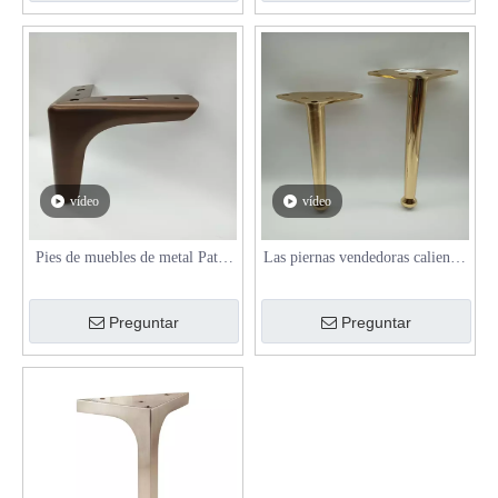
vídeo
vídeo
Pies de muebles de metal Patas
Las piernas vendedoras calientes
de sofá en forma de cono Silla
del gabinete de TV de los pies
de café Mesa Patas largas
del hardware de los muebles del
Preguntar
Preguntar
metal espesaron 3 piernas