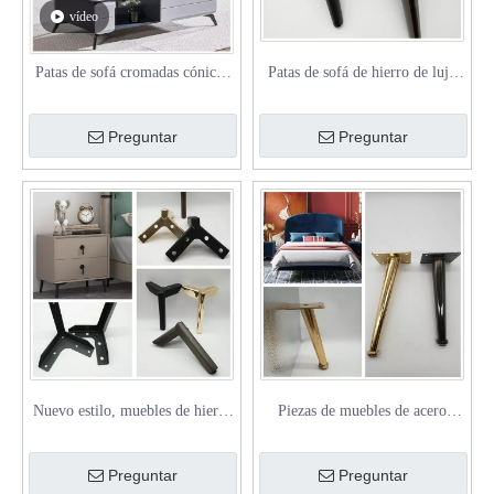
vídeo
Patas de sofá cromadas cónicas
Patas de sofá de hierro de lujo
premium para mesa
con forma cónica moderna de
metal personalizado de fábrica
Preguntar
Preguntar
Nuevo estilo, muebles de hierro
Piezas de muebles de acero
para sala de estar, patas para
inoxidable de 4-8 pulgadas/10-
mesa, gabinete, patas cromadas
18 cm, accesorios de patas de
Preguntar
Preguntar
para sofá
sofá de Metal individuales