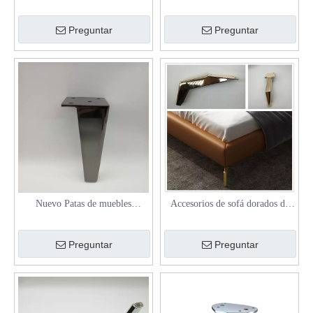
personalizadas del sofá del
del gabinete de TV de los pies
gabinete de los muebles de los
del hardware de los muebles del
Preguntar
Preguntar
aparadores de la cama de
metal espesaron 3 piernas
Chrome del metal de la fábrica
Nuevo Patas de muebles
Accesorios de sofá dorados de
contemporáneos de Metal, patas
estilo caliente, piezas de muebles
cromadas negras y doradas
de metal, patas de silla de sofá
Preguntar
Preguntar
modernas
en ángulo