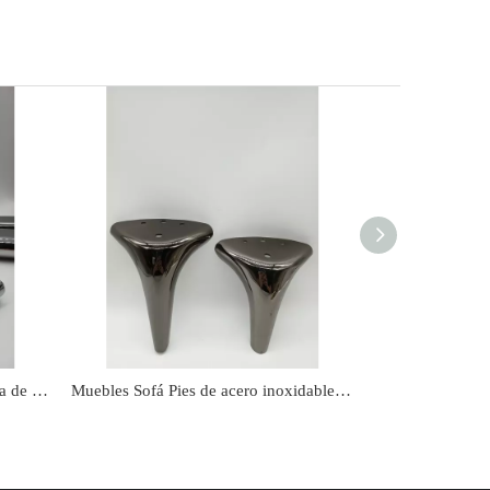
Fabricante al por mayor de la mesa de cobre simple cubierta de la mesa de latón sofá pie
Muebles Sofá Pies de acero inoxidable Soporte de gabinete de altura de altura ajustable accesorios de sofá pierna